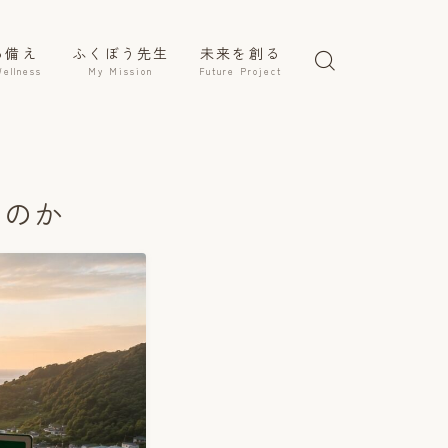
る備え
ふくぼう先生
未来を創る
Wellness
My Mission
Future Project
」のか