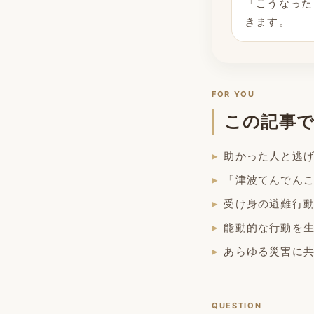
「こうなった
きます。
FOR YOU
この記事
助かった人と逃
「津波てんでん
受け身の避難行
能動的な行動を
あらゆる災害に
QUESTION