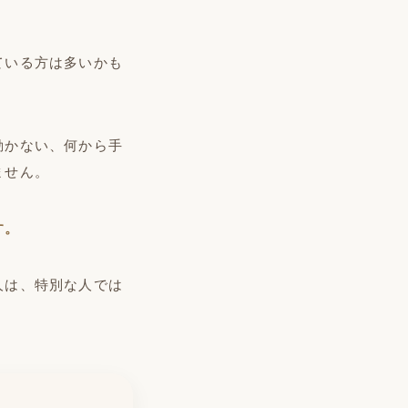
ている方は多いかも
動かない、何から手
ません。
す。
人は、特別な人では