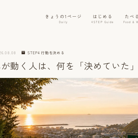
きょうの1ページ
はじめる
たべ
Daily
4STEP Guide
Food & 
26.08.08
STEP4 行動を決める
体が動く人は、何を「決めていた