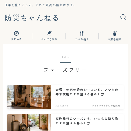
日常を整えること、それが最高の備えになる。
防災ちゃんねる
はじめる
ふくぼう先生
たべる備え
未来を創る
TAG
フェーズフリー
大雪・年末年始のシーズンを、いつもの
年末支度のまま整える暮らし方
2026.08.05
いざというときの行動知識
家族旅行のシーズンを、いつもの持ち物
のまま整える暮らし方