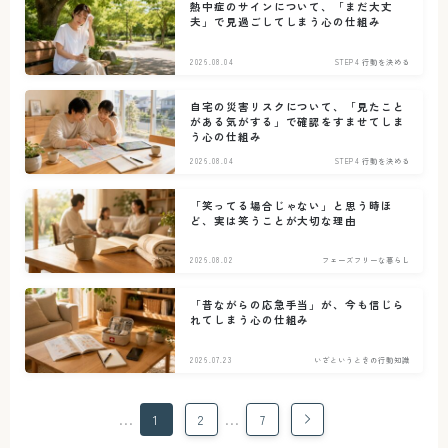
熱中症のサインについて、「まだ大丈
夫」で見過ごしてしまう心の仕組み
2026.08.04
STEP4 行動を決める
自宅の災害リスクについて、「見たこと
がある気がする」で確認をすませてしま
う心の仕組み
2026.08.04
STEP4 行動を決める
「笑ってる場合じゃない」と思う時ほ
ど、実は笑うことが大切な理由
2026.08.02
フェーズフリーな暮らし
「昔ながらの応急手当」が、今も信じら
れてしまう心の仕組み
2026.07.23
いざというときの行動知識
…
…
1
2
7