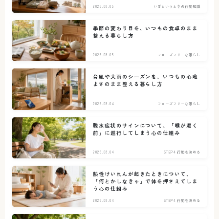
2026.08.05
いざというときの行動知識
季節の変わり目を、いつもの食卓のまま
整える暮らし方
2026.08.05
フェーズフリーな暮らし
台風や大雨のシーズンを、いつもの心地
よさのまま整える暮らし方
2026.08.04
フェーズフリーな暮らし
脱水症状のサインについて、「喉が渇く
前」に進行してしまう心の仕組み
2026.08.04
STEP4 行動を決める
熱性けいれんが起きたときについて、
「何とかしなきゃ」で体を押さえてしま
う心の仕組み
2026.08.04
STEP4 行動を決める