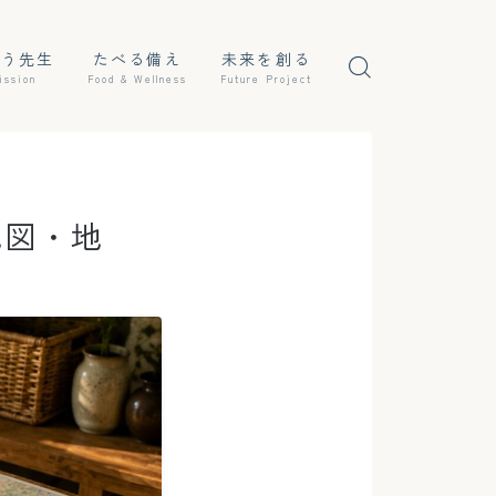
ぼう先生
たべる備え
未来を創る
ission
Food & Wellness
Future Project
地図・地