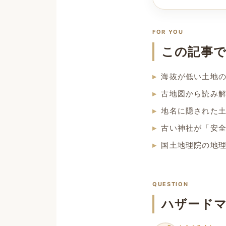
FOR YOU
この記事
海抜が低い土地
古地図から読み
地名に隠された
古い神社が「安
国土地理院の地
QUESTION
ハザード