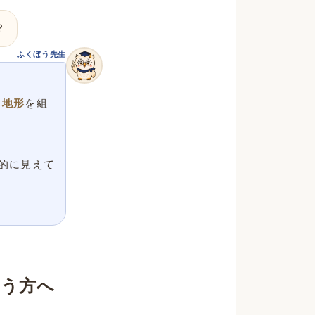
？
ふくぼう先生
・地形
を組
的に見えて
いう方へ