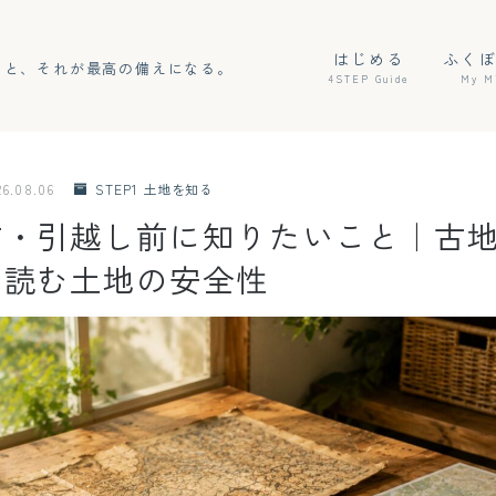
はじめる
ふく
こと、それが最高の備えになる。
4STEP Guide
My M
26.08.06
STEP1 土地を知る
前・引越し前に知りたいこと｜古
で読む土地の安全性