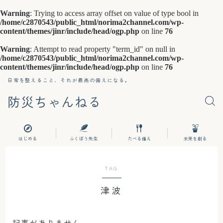
Warning
: Trying to access array offset on value of type bool in
/home/c2870543/public_html/norima2channel.com/wp-
content/themes/jinr/include/head/ogp.php
on line
76
Warning
: Attempt to read property "term_id" on null in
/home/c2870543/public_html/norima2channel.com/wp-
content/themes/jinr/include/head/ogp.php
on line
76
日常を整えること、それが最高の備えになる。
防災ちゃんねる
はじめる
ふくぼう先生
たべる備え
未来を創る
TAG
津波
記事がありません