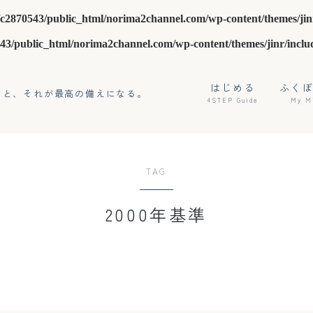
c2870543/public_html/norima2channel.com/wp-content/themes/jin
43/public_html/norima2channel.com/wp-content/themes/jinr/inclu
はじめる
ふく
こと、それが最高の備えになる。
4STEP Guide
My M
TAG
2000年基準