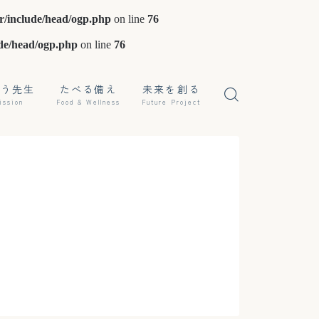
r/include/head/ogp.php
on line
76
de/head/ogp.php
on line
76
ぼう先生
たべる備え
未来を創る
ission
Food & Wellness
Future Project