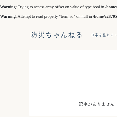
Warning
: Trying to access array offset on value of type bool in
/home/
Warning
: Attempt to read property "term_id" on null in
/home/c28705
防災ちゃんねる
日常を整える
記事がありません