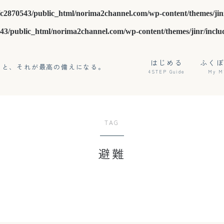
c2870543/public_html/norima2channel.com/wp-content/themes/jin
43/public_html/norima2channel.com/wp-content/themes/jinr/inclu
はじめる
ふく
こと、それが最高の備えになる。
4STEP Guide
My M
TAG
避難