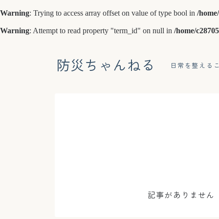
Warning
: Trying to access array offset on value of type bool in
/home/
Warning
: Attempt to read property "term_id" on null in
/home/c28705
防災ちゃんねる
日常を整える
記事がありません