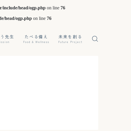
r/include/head/ogp.php
on line
76
de/head/ogp.php
on line
76
ぼう先生
たべる備え
未来を創る
ission
Food & Wellness
Future Project