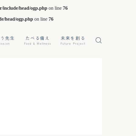
r/include/head/ogp.php
on line
76
de/head/ogp.php
on line
76
ぼう先生
たべる備え
未来を創る
ission
Food & Wellness
Future Project