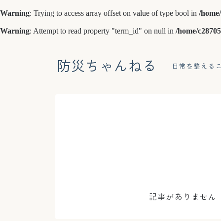
Warning
: Trying to access array offset on value of type bool in
/home/
Warning
: Attempt to read property "term_id" on null in
/home/c28705
防災ちゃんねる
日常を整える
記事がありません