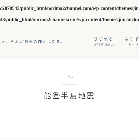
c2870543/public_html/norima2channel.com/wp-content/themes/jin
43/public_html/norima2channel.com/wp-content/themes/jinr/inclu
はじめる
ふく
こと、それが最高の備えになる。
4STEP Guide
My M
TAG
能登半島地震