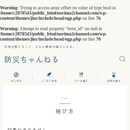
Warning
: Trying to access array offset on value of type bool in
/home/c2870543/public_html/norima2channel.com/wp-
content/themes/jinr/include/head/ogp.php
on line
76
Warning
: Attempt to read property "term_id" on null in
/home/c2870543/public_html/norima2channel.com/wp-
content/themes/jinr/include/head/ogp.php
on line
76
日常を整えること、それが最高の備えになる。
防災ちゃんねる
はじめる
ふくぼう先生
たべる備え
未来を創る
TAG
結び方
記事がありません